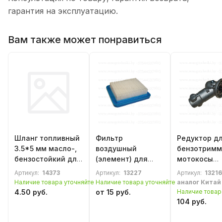
гарантия на эксплуатацию.
Вам также может понравиться
Шланг топливный
Фильтр
Редуктор д
3.5*5 мм масло-,
воздушный
бензотримм
бензостойкий для
(элемент) для
мотокосы
бензопил,
бензотриммера,
Husqvarna 3
Артикул:
14373
Артикул:
13227
Артикул:
13216
мотокос и др.
мотокосы
545 RX
Наличие товара уточняйте
Наличие товара уточняйте
аналог Китай
Husqvarna 545 RX,
4.50 руб.
от 15 руб.
Наличие товар
545 FX, 345 FR
104 руб.