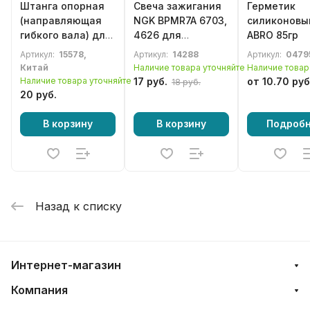
Штанга опорная
Свеча зажигания
Герметик
(направляющая
NGK BPMR7A 6703,
силиконовы
гибкого вала) для
4626 для
ABRO 85гр
бензотриммера
бензотриммера,
Артикул:
15578,
Артикул:
14288
Артикул:
0479
Stihl FS55
мотокосы
Китай
Наличие товара уточняйте
Наличие товар
Наличие товара уточняйте
17 руб.
от 10.70 руб
18 руб.
20 руб.
В корзину
В корзину
Подроб
Назад к списку
Интернет-магазин
Компания