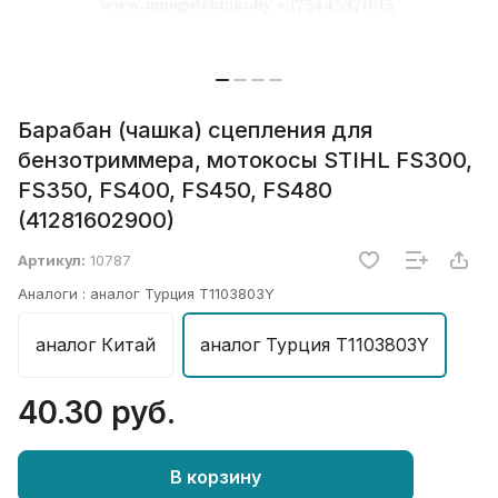
Барабан (чашка) сцепления для
бензотриммера, мотокосы STIHL FS300,
FS350, FS400, FS450, FS480
(41281602900)
Артикул:
10787
Аналоги :
аналог Турция T1103803Y
аналог Китай
аналог Турция T1103803Y
40.30 руб.
В корзину