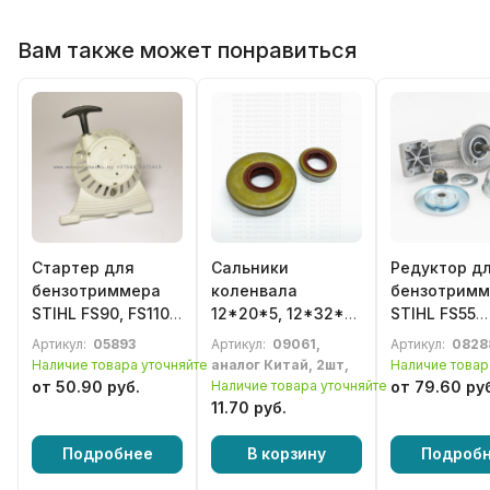
Вам также может понравиться
Стартер для
Сальники
Редуктор д
бензотриммера
коленвала
бензотримм
STIHL FS90, FS110,
12*20*5, 12*32*7
STIHL FS55
FS130
бензотриммера
(старого об
Артикул:
05893
Артикул:
09061,
Артикул:
0828
STIHL FS160,
Наличие товара уточняйте
аналог Китай, 2шт,
Наличие товар
FS220, FS280
от 50.90 руб.
Наличие товара уточняйте
от 79.60 ру
(комплект 2шт,)
11.70 руб.
Подробнее
В корзину
Подроб