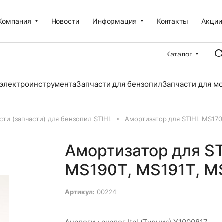
Компания
Новости
Информация
Контакты
Акци
Каталог
 электроинструмента
Запчасти для бензопил
Запчасти для м
сти (запчасти) для бензопил STIHL
Амортизатор для STIHL MS170
Амортизатор для ST
MS190T, MS191T, M
Артикул:
00224
Аналоги :
аналог Ital (Турция) Y1000817