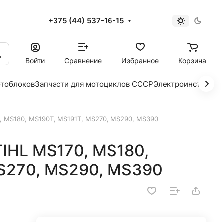
+375 (44) 537-16-15
и
Войти
Сравнение
Избранное
Корзина
отоблоков
Запчасти для мотоциклов СССР
Электроинструме
, MS180, MS190T, MS191T, MS270, MS290, MS390
IHL MS170, MS180,
S270, MS290, MS390