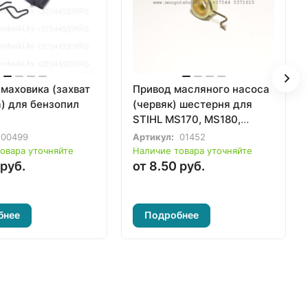
маховика (захват
Привод масляного насоса
) для бензопил
(червяк) шестерня для
STIHL MS170, MS180,
MS210, MS230, MS250
00499
Артикул:
01452
овара уточняйте
Наличие товара уточняйте
 руб.
от 8.50 руб.
бнее
Подробнее