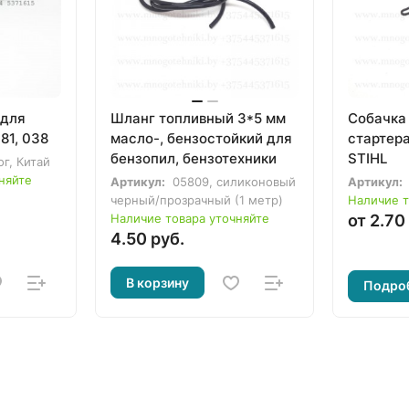
 для
Шланг топливный 3*5 мм
Собачка 
81, 038
масло-, бензостойкий для
стартера
бензопил, бензотехники
STIHL
ог, Китай
няйте
Артикул:
05809, силиконовый
Артикул:
черный/прозрачный (1 метр)
Наличие т
Наличие товара уточняйте
от 2.70
4.50 руб.
В корзину
Подро