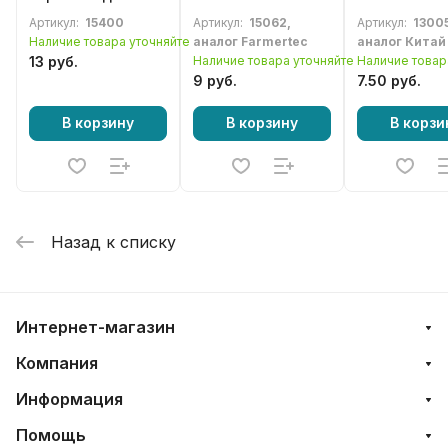
STIHL MS290,
для бензопилы
MS 210, MS 
Артикул:
15400
Артикул:
15062,
Артикул:
13005
MS310, MS390
STIHL MS260,
MS 250
Наличие товара уточняйте
аналог Farmertec
аналог Китай
MS270, MS361,
13 руб.
Наличие товара уточняйте
Наличие товар
MS381, MS661,
9 руб.
7.50 руб.
MS880
В корзину
В корзину
В корзи
Назад к списку
Интернет-магазин
Компания
Информация
Помощь