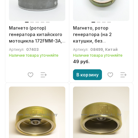
Магнето (ротор)
Магнето, ротор
генератора китайского
генератора (на 2
мотоцикла 172FMM-3A,
катушки, без
167FML (CG200-B),
электростартера)
Артикул:
07403
Артикул:
08499, Китай
167FMM (CG250-B) Racer,
139FMB, 147FMD, 152FMH,
Наличие товара уточняйте
Наличие товара уточняйте
Minsk, Irbis, Viper, Lifan,
152FMI мопеда Дельта,
49 руб.
Loncin, Zongshen, SYM,
Альфа, RX-8, Eurostrada,
Forsage, Cronus, Stels,
Eurotex, Irbis, Dingo,
В корзину
Baltmotors
Active, Irokez 50-125сс