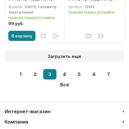
Альфа, RX-8, Viper,
Альфа, RX-8, Viper,
Артикул:
04013, тахометр
Артикул:
13322
Eurostrada, Eurotex, Irbis,
Eurostrada, Eurotex, Irbis,
электронный
Наличие товара уточняйте
Dingo, Active, Irokez,
Dingo, Active, Irokez,
Наличие товара уточняйте
Racer, Альфамото, Minsk
Racer, Альфамото, Minsk
99 руб.
В корзину
Загрузить еще
1
2
3
4
5
6
7
Все
Интернет-магазин
Компания