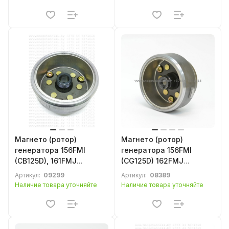
Магнето (ротор)
Магнето (ротор)
генератора 156FMI
генератора 156FMI
(CB125D), 161FMJ
(CG125D) 162FMJ
(CB150D), 163FML-2
(CG150D) 162FMJ-B
Артикул:
09299
Артикул:
08389
(CB200-C), 169FML
(CG150D-B) 164FML 166
Наличие товара уточняйте
Наличие товара уточняйте
(CB200), 165FMM
FMM китайского
(CB250D-G) китайского
мотоцикла Racer, Minsk,
мотоцикла
Irbis, Viper, Lifan, Loncin,
Zongshen, SYM, Forsage,