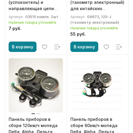
(успокоитель) и
(тахометр электронный)
направляющая цепи
для китайских
стартера мопеда 49-
мотоциклов Racer,
Артикул:
03515 компл. 2шт.
Артикул:
06673, 125-J
125сс Delta, Alpha,
Minsk, Irbis, Viper, Lifan,
Наличие товара уточняйте
(тахометр электронный)
Дельта, Альфа, RX-8,
Loncin, Zongshen, SYM,
7 руб.
Наличие товара уточняйте
Atlant, Viper, Eurostrada,
Forsage, Cronus, Stels,
55 руб.
Eurotex, Irbis, Dingo,
Baltmotors
Active, Irokez, Racer,
В корзину
В корзину
Альфамото, Minsk
Панель приборов в
Панель приборов в
сборе 120км/ч мопеда
сборе 60км/ч мопеда
Delta, Alpha, Дельта,
Delta, Alpha, Дельта,