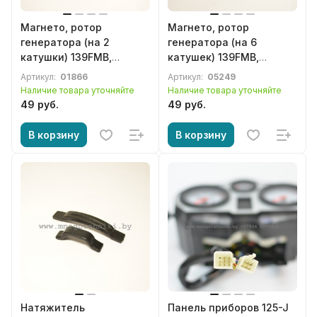
Магнето, ротор
Магнето, ротор
генератора (на 2
генератора (на 6
катушки) 139FMB,
катушек) 139FMB,
147FMD, 152FMH, 152FMI
147FMD, 152FMH мопеда
Артикул:
01866
Артикул:
05249
мопеда Дельта , Альфа,
Дельта , Альфа, RX-8,
Наличие товара уточняйте
Наличие товара уточняйте
RX-8, Eurostrada, Eurotex,
Eurostrada, Eurotex, Irbis,
49 руб.
49 руб.
Irbis, Dingo, Active, Irokez
Dingo, Active, Irokez 50-
50-125сс
110сс
В корзину
В корзину
Натяжитель
Панель приборов 125-J