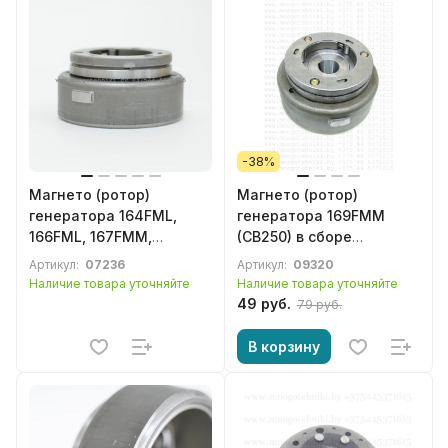
Cronus, Stels, Baltmotors
-38%
Магнето (ротор)
Магнето (ротор)
генератора 164FML,
генератора 169FMM
166FML, 167FMM,
(CB250) в сборе
170FMM (CBB/NT)
китайского мотоцикла
Артикул:
07236
Артикул:
09320
китайского мотоцикла
Racer, Minsk, Irbis, Viper,
Наличие товара уточняйте
Наличие товара уточняйте
Racer, Minsk, Irbis, Viper,
Lifan, Loncin, Zongshen,
49 руб.
79 руб.
Lifan, Loncin, Zongshen,
SYM, Forsage, Cronus,
SYM, Forsage, Cronus,
Stels, Baltmotors
В корзину
Stels, Baltmotors