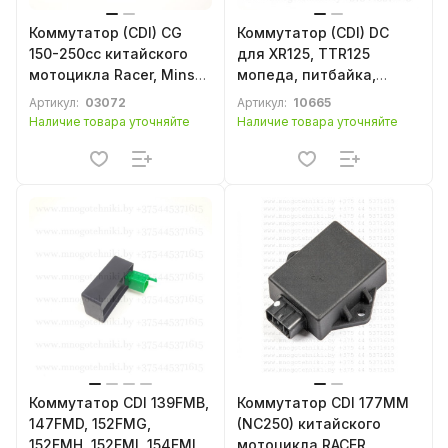
Коммутатор (CDI) CG
Коммутатор (CDI) DC
150-250cc китайского
для XR125, TTR125
мотоцикла Racer, Minsk,
мопеда, питбайка,
Irbis, Viper, Lifan, Loncin,
мотоцикла
Артикул:
03072
Артикул:
10665
Zongshen, SYM, Forsage,
Наличие товара уточняйте
Наличие товара уточняйте
Cronus, Stels, Baltmotors
Коммутатор CDI 139FMB,
Коммутатор CDI 177MM
147FMD, 152FMG,
(NC250) китайского
152FMH, 152FMI, 154FMI
мотоцикла RACER,