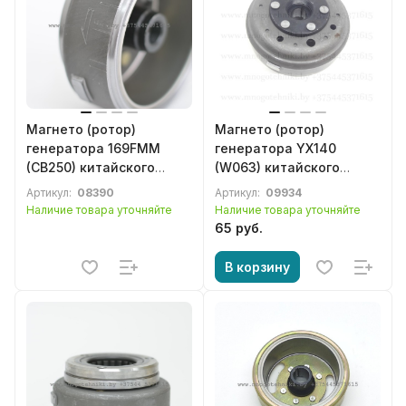
Магнето (ротор)
Магнето (ротор)
генератора 169FMM
генератора YX140
(CB250) китайского
(W063) китайского
мотоцикла Lifan, Loncin,
питбайка, мопеда,
Артикул:
08390
Артикул:
09934
Zongshen, SYM, Forsage,
мотоцикла
Наличие товара уточняйте
Наличие товара уточняйте
Cronus, Stels, Baltmotors
65 руб.
В корзину