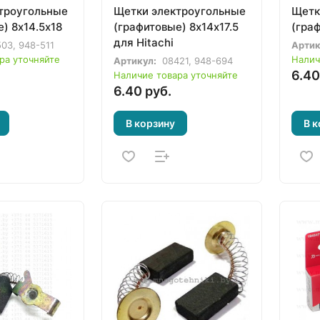
троугольные
Щетки электроугольные
Щетк
) 8х14.5х18
(графитовые) 8х14х17.5
(гра
для Hitachi
03, 948-511
Артик
ра уточняйте
Налич
Артикул:
08421, 948-694
6.40
Наличие товара уточняйте
6.40 руб.
В корзину
В к