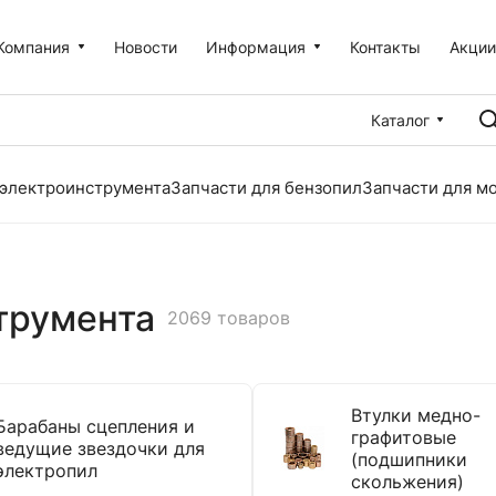
Компания
Новости
Информация
Контакты
Акци
Каталог
 электроинструмента
Запчасти для бензопил
Запчасти для м
трумента
2069 товаров
Втулки медно-
Барабаны сцепления и
графитовые
ведущие звездочки для
(подшипники
электропил
скольжения)