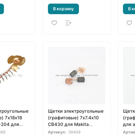
В корзину
В к
троугольные
Щетки электроугольные
Щетк
) 7х18х18
(графитовые) 7х7.4х10
(гра
-204 для
CB430 для Makita
для 
953-5,
(191971-3)
388
Артикул:
08409
Артик