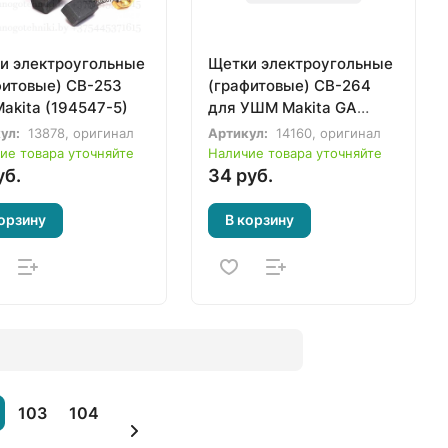
и электроугольные
Щетки электроугольные
фитовые) CB-253
(графитовые) CB-264
akita (194547-5)
для УШМ Makita GA
5090, 5092, 5093, 5095
ул:
13878, оригинал
Артикул:
14160, оригинал
(1910M3-7)
ие товара уточняйте
Наличие товара уточняйте
уб.
34 руб.
орзину
В корзину
103
104