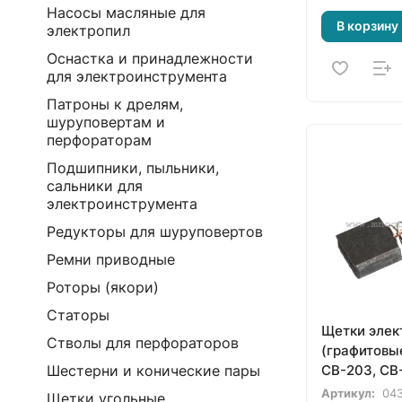
Насосы масляные для
В корзину
электропил
Оснастка и принадлежности
для электроинструмента
Патроны к дрелям,
шуруповертам и
перфораторам
Подшипники, пыльники,
сальники для
электроинструмента
Редукторы для шуруповертов
Ремни приводные
Роторы (якори)
Статоры
Щетки элек
Стволы для перфораторов
(графитовые
CB-203, CB
Шестерни и конические пары
Makita (191
Артикул:
04
Щетки угольные