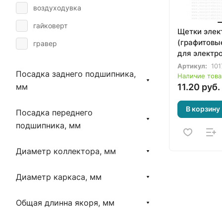
воздуходувка
гайковерт
Щетки элек
(графитовые
гравер
для электр
дрель
Артикул:
101
Посадка заднего подшипника,
Наличие това
культиватор
11.20 руб.
мм
кусторез
В корзину
Посадка переднего
миксер-дрель
подшипника, мм
мультиинструмент
Диаметр коллектора, мм
ножницы по металлу
отбойный молоток
Диаметр каркаса, мм
перфоратор
Общая длинна якоря, мм
пила дисковая
пила лобзиковая