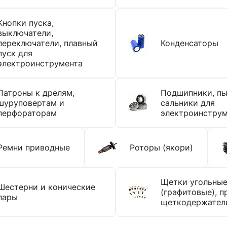
Кнопки пуска,
выключатели,
переключатели, плавный
Конденсаторы
пуск для
электроинструмента
Патроны к дрелям,
Подшипники, пы
шуруповертам и
сальники для
перфораторам
электроинструм
Ремни приводные
Роторы (якори)
Щетки угольны
Шестерни и конические
(графитовые), п
пары
щеткодержател