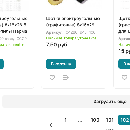
троугольные
Щетки электроугольные
Щетк
) 8х16х26.5
(графитовые) 8х16х29
(гра
опилы Парма
для M
Артикул:
04280, 948-406
Наличие товара уточняйте
70 завод СССР
Артик
7.50 руб.
ра уточняйте
Налич
15 р
В корзину
В к
Загрузить еще
1
...
100
101
102