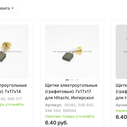
авита
троугольные
Щетки электроугольные
Щетк
е) 7х17х14
(графитовые) 7х17х17
(гра
для Hitachi, Интерскол
для H
44, 948-571
ра уточняйте
Артикул:
06380, 948-695,
Артик
948-564, 999044
Налич
Наличие товара уточняйте
6.40
6.40 руб.