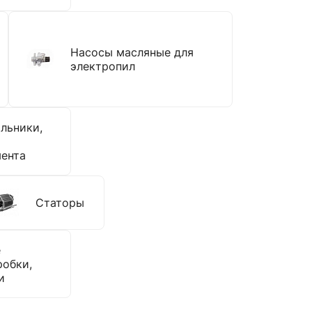
Насосы масляные для
электропил
льники,
ента
Статоры
е
робки,
и