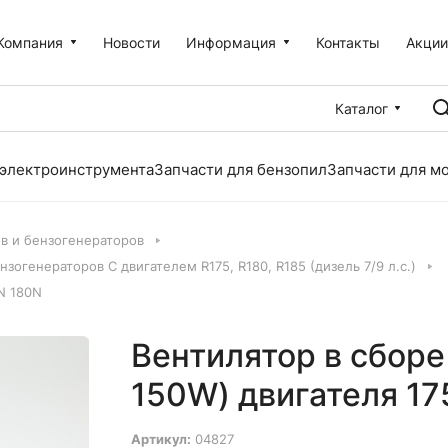
Компания
Новости
Информация
Контакты
Акци
Каталог
 электроинструмента
Запчасти для бензопил
Запчасти для м
ов и бензогенераторов
зогенераторов С двигателем R175, R180, R185 (дизель 7/9 л.с.)
N 180N
Вентилятор в сборе
150W) двигателя 1
Артикул:
04827