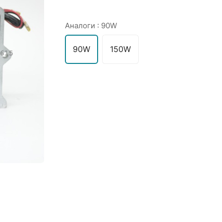
Аналоги :
90W
90W
150W