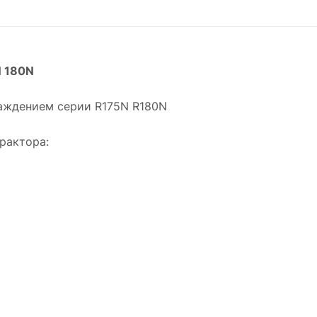
N 180N
лаждением серии R175N R180N
рактора: