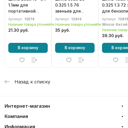
1.1мм для
0.325 1.5 76
0.325 1.3 72
портативной
звеньев для
для бензоп
цепной
бензопилы
Partner, Ole
Артикул:
13574
Артикул:
12814
Артикул:
12813
аккумуляторной
Husqvarna
Наличие товара уточняйте
Наличие товара уточняйте
Winzor Китай
пилы
21.30 руб.
35 руб.
Наличие товар
39.30 руб.
В корзину
В корзину
В корзи
Назад к списку
Интернет-магазин
Компания
Информация