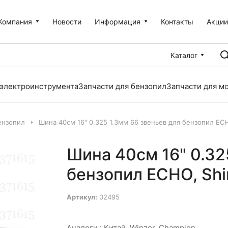
Компания
Новости
Информация
Контакты
Акци
Каталог
 электроинструмента
Запчасти для бензопил
Запчасти для м
ензопил
Шина 40см 16" 0.325 1.3мм 66 звеньев для бензопил ECH
Шина 40см 16" 0.32
бензопил ECHO, Shi
Артикул:
02495
Аналоги :
Китай, Winzor, Champion