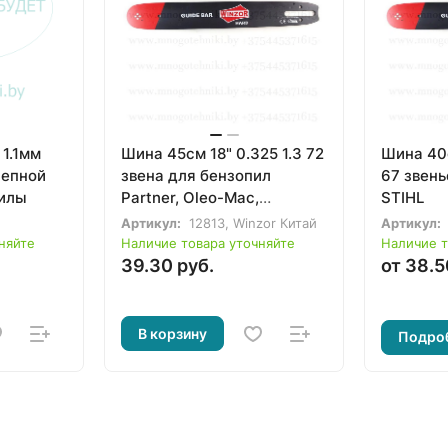
 1.1мм
Шина 45см 18" 0.325 1.3 72
Шина 40с
цепной
звена для бензопил
67 звень
пилы
Partner, Oleo-Mac,
STIHL
Husqvarna
Артикул:
12813, Winzor Китай
Артикул:
няйте
Наличие товара уточняйте
Наличие т
39.30 руб.
от 38.5
В корзину
Подро