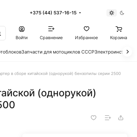
+375 (44) 537-16-15
и
Войти
Сравнение
Избранное
Корзина
отоблоков
Запчасти для мотоциклов СССР
Электроинструме
артер в сборе китайской (однорукой) бензопилы серии 2500
тайской (однорукой)
500