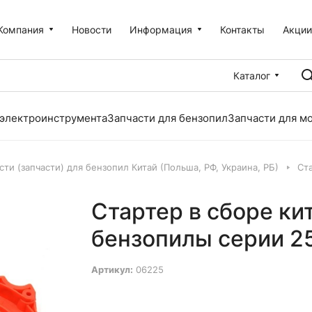
Компания
Новости
Информация
Контакты
Акци
Каталог
 электроинструмента
Запчасти для бензопил
Запчасти для м
сти (запчасти) для бензопил Китай (Польша, РФ, Украина, РБ)
Ст
Стартер в сборе ки
бензопилы серии 2
Артикул:
06225