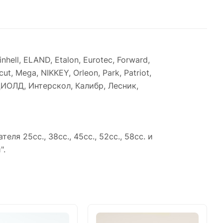
nhell, ELAND, Etalon, Eurotec, Forward,
 Mega, NIKKEY, Orleon, Park, Patriot,
BR, ДИОЛД, Интерскол, Калибр, Лесник,
я 25сс., 38сс., 45сс., 52сс., 58сс. и
".