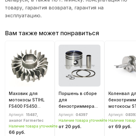
товару, гарантия возврата, гарантия на
эксплуатацию.
Вам также может понравиться
Маховик для
Поршень в сборе
Коленвал д
мотокосы STIHL
для
бензотримм
FS400 FS450
бензотриммера
мотокосы STIHL
FS480 (4128 400
Stihl FS38 FS45
FS120 FS200 
Артикул:
15487,
Артикул:
04397
Артикул:
0839
1200)
FS55 D=34 мм
аналог Farmertec
Наличие товара уточняйте
Наличие товар
Наличие товара уточняйте
от 20 руб.
от 69 руб.
66 руб.