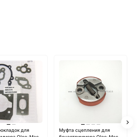
рокладок для
Муфта сцепления для
иммера Oleo-Mac
бензотриммера Oleo-Mac