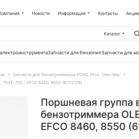
Компания
Новости
Информация
Контакты
Акци
Каталог
 электроинструмента
Запчасти для бензопил
Запчасти для м
лок
Запчасти для бензотриммеров ECHO, Efco, Oleo-Mac
753Т, 755 / EFCO 8460, 8550 (61112176)
Поршневая группа в
бензотриммера OLE
EFCO 8460, 8550 (6