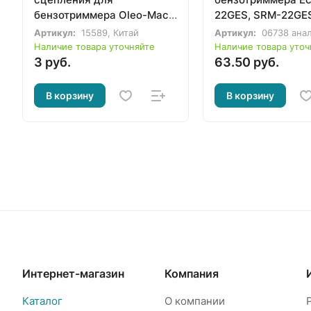
бензотриммера Oleo-Mac
22GES, SRM-22GES
Sparta 25 / 26, Efco Stark
РВ-2155, ES-2100 
Артикул:
15589, Китай
Артикул:
06738 анал
25 / 26 / 2500, 8200, 8220,
2100
Наличие товара уточняйте
Наличие товара уточ
8260
3 руб.
63.50 руб.
В корзину
В корзину
Интернет-магазин
Компания
Каталог
О компании