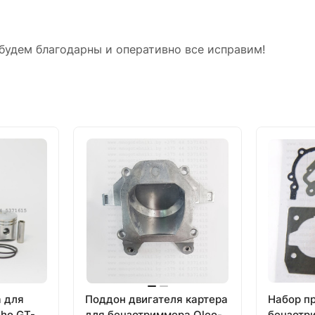
будем благодарны и оперативно все исправим!
 для
Поддон двигателя картера
Набор п
ho GT-
для бензотриммера Oleo-
бензотр