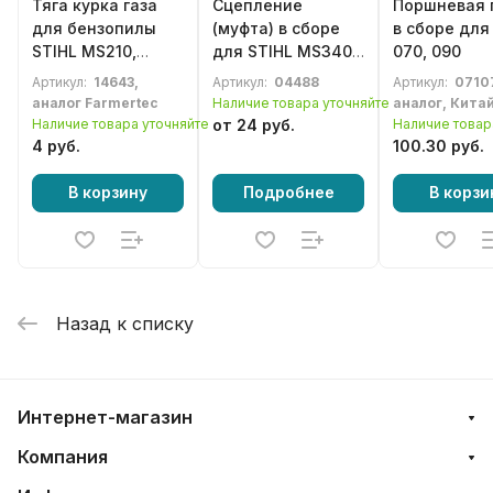
Тяга курка газа
Сцепление
Поршневая 
для бензопилы
(муфта) в сборе
в сборе для
STIHL MS210,
для STIHL MS340,
070, 090
MS230, MS250
MS341, MS360,
Артикул:
14643,
Артикул:
04488
Артикул:
0710
(11231821505)
MS361, MS440,
аналог Farmertec
Наличие товара уточняйте
аналог, Кита
MS460, 036, 044,
Наличие товара уточняйте
от 24 руб.
Наличие товар
046, TS400,
4 руб.
100.30 руб.
TS410, TS420
В корзину
Подробнее
В корзи
Назад к списку
Интернет-магазин
Компания