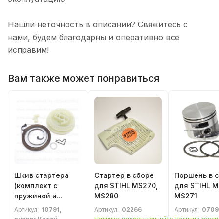
Нашли неточность в описании? Свяжитесь с
нами, будем благодарны и оперативно все
исправим!
Вам также может понравиться
Шкив стартера
Стартер в сборе
Поршень в 
(комплект с
для STIHL MS270,
для STIHL M
пружиной и
MS280
MS271
собачкой) для
Артикул:
10791,
Артикул:
02266
Артикул:
0709
бензопилы STIHL
аналог Китай
Наличие товара уточняйте
Наличие товар