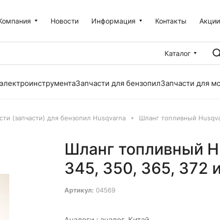
Компания
Новости
Информация
Контакты
Акци
Каталог
 электроинструмента
Запчасти для бензопил
Запчасти для м
сти (запчасти) для бензопил Husqvarna
Шланг топливный Husqvarn
Шланг топливный Hu
345, 350, 365, 372 и
Артикул:
04569
Аналоги :
аналог, Китай