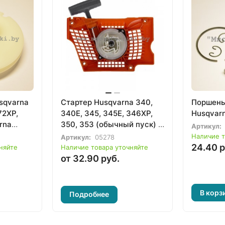
sqvarna
Стартер Husqvarna 340,
Поршень
72XP,
340E, 345, 345E, 346XP,
Husqvar
rna
350, 353 (обычный пуск) в
Артикул:
сборе
Наличие т
Артикул:
05278
24.40 р
няйте
Наличие товара уточняйте
от 32.90 руб.
В корз
Подробнее