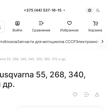
+375 (44) 537-16-15
и
Войти
Сравнение
Избранное
Корзина
отоблоков
Запчасти для мотоциклов СССР
Электроинструме
a 55, 268, 340, 345, 350, 365, 372 и др.
sqvarna 55, 268, 340,
 др.