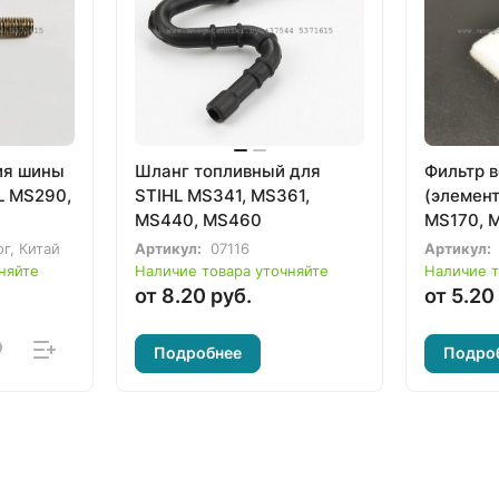
ия шины
Шланг топливный для
Фильтр 
L MS290,
STIHL MS341, MS361,
(элемент
MS440, MS460
MS170, M
ог, Китай
Артикул:
07116
Артикул:
няйте
Наличие товара уточняйте
Наличие т
от 8.20 руб.
от 5.20
Подробнее
Подро