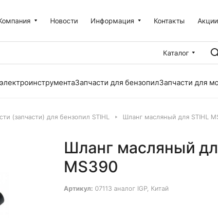
Компания
Новости
Информация
Контакты
Акци
Каталог
 электроинструмента
Запчасти для бензопил
Запчасти для м
сти (запчасти) для бензопил STIHL
Шланг масляный для STIHL M
Шланг масляный дл
MS390
Артикул:
07113 аналог IGP, Китай