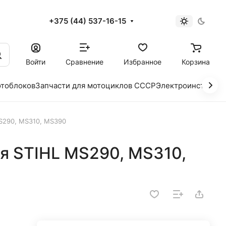
+375 (44) 537-16-15
и
Войти
Сравнение
Избранное
Корзина
отоблоков
Запчасти для мотоциклов СССР
Электроинструме
S290, MS310, MS390
я STIHL MS290, MS310,