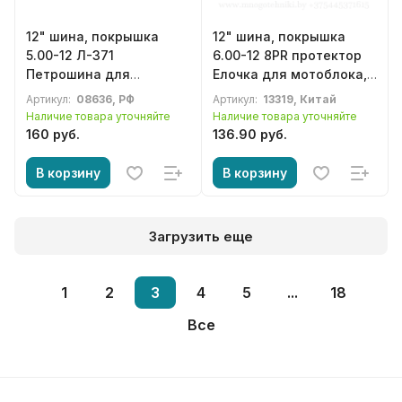
12" шина, покрышка
12" шина, покрышка
5.00-12 Л-371
6.00-12 8PR протектор
Петрошина для
Елочка для мотоблока,
мотоблока,
культиватора,
Артикул:
08636, РФ
Артикул:
13319, Китай
культиватора,
минитрактора
Наличие товара уточняйте
Наличие товара уточняйте
сельхозтехники
160 руб.
136.90 руб.
В корзину
В корзину
Загрузить еще
1
2
3
4
5
...
18
Все