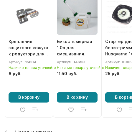
Крепление
Емкость мерная
Стартер дл
защитного кожуха
1.0л для
бензотримм
к редуктору для
смешивания
Husqvarna 1
бензотриммера,
масла с бензином
Elmos EPT 2
Артикул:
15604
Артикул:
14698
Артикул:
0905
мотокосы 43-52cc
Einhell, Hond
Наличие товара уточняйте
Наличие товара уточняйте
Наличие товар
металл ус)
6 руб.
11.50 руб.
25 руб.
В корзину
В корзину
В корзи