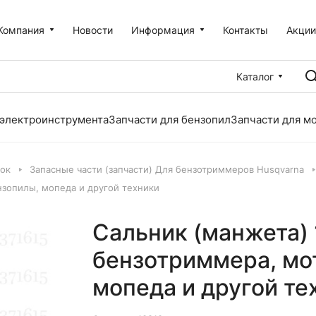
Компания
Новости
Информация
Контакты
Акци
Каталог
 электроинструмента
Запчасти для бензопил
Запчасти для м
лок
Запасные части (запчасти) Для бензотриммеров Husqvarna
нзопилы, мопеда и другой техники
Сальник (манжета) 
бензотриммера, мо
мопеда и другой те