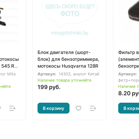
Блок двигателя (шорт-
Фильтр 
мотокосы
блок) для бензотриммера,
(элемент
 545 RX,
мотокосы Husqvarna 128R
бензотр
FS90, FS
лог Mita
Артикул:
14303, аналог Китай
Артикул:
Наличие товара уточняйте
фетр+поро
няйте
199 руб.
Наличие т
8.20 ру
В корзину
В корз