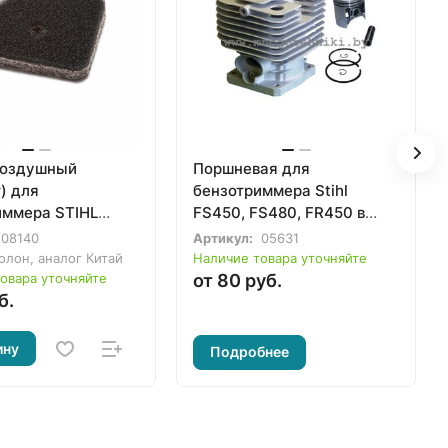
воздушный
Поршневая для
) для
бензотриммера Stihl
иммера STIHL
FS450, FS480, FR450 в
100, FS130
сборе
08140
Артикул:
05631
лон, аналог Китай
Наличие товара уточняйте
овара уточняйте
от 80 руб.
б.
ину
Подробнее