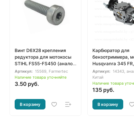
Винт D6X28 крепления
Карбюратор для
редуктора для мотокосы
бензотриммера, 
STIHL FS55-FS450 (аналог
Husqvanra 345 FR,
90754784712)
FX, FXT
Артикул:
15569, Farmertec
Артикул:
14343, ана
Наличие товара уточняйте
Китай
3.50 руб.
Наличие товара уточ
135 руб.
В корзину
В корзину