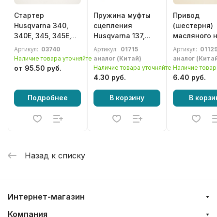
Стартер
Пружина муфты
Привод
Husqvarna 340,
сцепления
(шестерня)
340E, 345, 345E,
Husqvarna 137,
масляного 
350 (легкий пуск)
142, 236, 240,
Husqvarna 3
Артикул:
03740
Артикул:
01715
Артикул:
01129
в сборе
Partner 350, 351,
372, 570, 57
Наличие товара уточняйте
аналог (Китай)
аналог (Кита
352, 370, 390, 420,
от 95.50 руб.
Наличие товара уточняйте
Наличие товар
Jonsered,
4.30 руб.
6.40 руб.
McCulloch
Подробнее
В корзину
В корзи
Назад к списку
Интернет-магазин
Компания