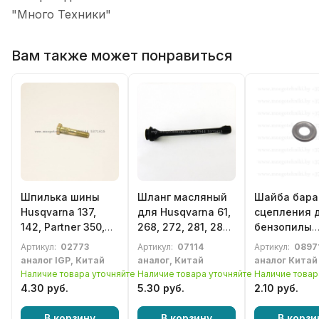
"Много Техники"
Вам также может понравиться
Шпилька шины
Шланг масляный
Шайба бара
Husqvarna 137,
для Husqvarna 61,
сцепления 
142, Partner 350,
268, 272, 281, 288,
бензопилы
351, 352, 371, 391
394, 395
Husqvarna 3
Артикул:
02773
Артикул:
07114
Артикул:
0897
365, 371, 372
аналог IGP, Китай
аналог, Китай
аналог Китай
390, 570, 57
Наличие товара уточняйте
Наличие товара уточняйте
Наличие товар
(5037524-01
4.30 руб.
5.30 руб.
2.10 руб.
В корзину
В корзину
В корзи