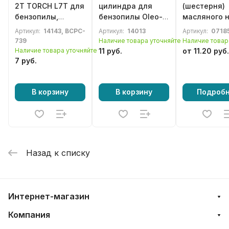
2Т TORCH L7T для
цилиндра для
(шестерня)
бензопилы,
бензопилы Oleo-
масляного 
бензотриммера,
Mac 947, 952
для разбор
Артикул:
14143, BCPC-
Артикул:
14013
Артикул:
0718
газонокосилки
(50070186)
барабана O
739
Наличие товара уточняйте
Наличие товар
Mac 947, 952
Наличие товара уточняйте
11 руб.
от 11.20 руб.
GS520
7 руб.
(50070025R)
В корзину
В корзину
Подроб
Назад к списку
Интернет-магазин
Компания