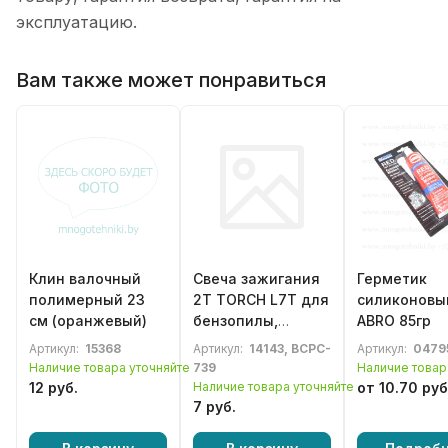
эксплуатацию.
Вам также может понравиться
Клин валочный
Свеча зажигания
Герметик
полимерный 23
2Т TORCH L7T для
силиконовы
см (оранжевый)
бензопилы,
ABRO 85гр
бензотриммера,
Артикул:
15368
Артикул:
14143, BCPC-
Артикул:
0479
газонокосилки
Наличие товара уточняйте
739
Наличие товар
12 руб.
Наличие товара уточняйте
от 10.70 руб
7 руб.