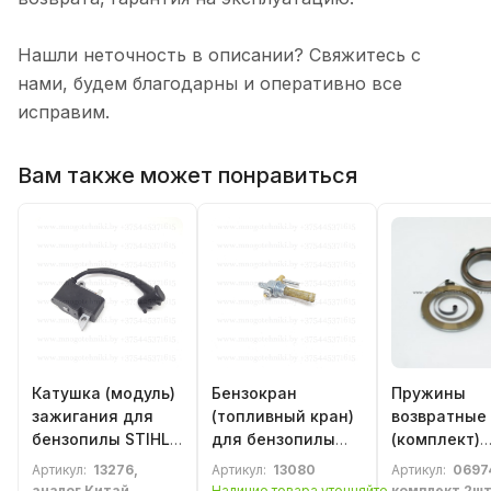
Нашли неточность в описании? Свяжитесь с
нами, будем благодарны и оперативно все
исправим.
Вам также может понравиться
Катушка (модуль)
Бензокран
Пружины
зажигания для
(топливный кран)
возвратные
бензопилы STIHL
для бензопилы
(комплект)
MS 270, 280
Дружба, Урал с
стартера с 
Артикул:
13276,
Артикул:
13080
Артикул:
0697
(11334001350)
сеткой
пуском кит
аналог Китай
Наличие товара уточняйте
комплект 2шт