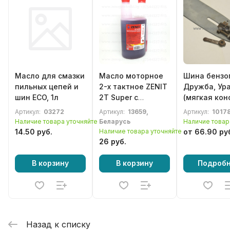
Масло для смазки
Масло моторное
Шина бензо
пильных цепей и
2-х тактное ZENIT
Дружба, Ур
шин ECO, 1л
2T Super с
(мягкая конс
дозатором,
наконечник
Артикул:
03272
Артикул:
13659,
Артикул:
1017
полусинтетика 1л
15, для цепи
Наличие товара уточняйте
Беларусь
Наличие товар
ПЦП-15М
14.50 руб.
Наличие товара уточняйте
от 66.90 ру
26 руб.
В корзину
В корзину
Подроб
Назад к списку