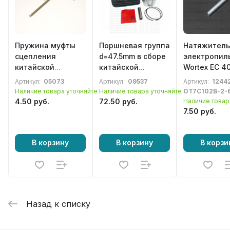
Пружина муфты
Поршневая группа
Натяжитель
сцепления
d=47.5mm в сборе
электропил
китайской
китайской
Wortex EC 4
бензопилы серии
бензопилы,
4020-1
Артикул:
05073
Артикул:
09537
Артикул:
12442
4500 / 5200
бензореза серии
Наличие товара уточняйте
Наличие товара уточняйте
OT7C102B-2-
6200 / G620 / G621
4.50 руб.
72.50 руб.
Наличие товар
(тип KOMATSU
7.50 руб.
ZENOAH)
В корзину
В корзину
В корзи
Назад к списку