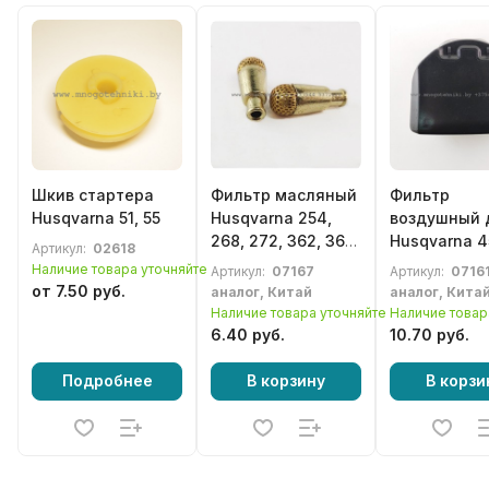
Шкив стартера
Фильтр масляный
Фильтр
Husqvarna 51, 55
Husqvarna 254,
воздушный 
268, 272, 362, 365,
Husqvarna 4
Артикул:
02618
372, 390, 570, 576
460, 461, Jo
Наличие товара уточняйте
Артикул:
07167
Артикул:
0716
2255
от 7.50 руб.
аналог, Китай
аналог, Кита
Наличие товара уточняйте
Наличие товар
6.40 руб.
10.70 руб.
Подробнее
В корзину
В корзи