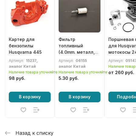
Картер для
Фильтр
Поршневая 
бензопилы
топливный
для Husqvar
Husqvarna 445
(4.0mm. металл,
мотокосы 2
порекс)
Jonsered 20
Артикул:
15237,
Артикул:
06155
Артикул:
0514
бензотехники
McCulloch 51
аналог Китай
аналог Китай
Наличие товар
Husqvarna,
Partner 411 
Наличие товара уточняйте
Наличие товара уточняйте
от 260 руб.
Jonsered, Partner
98 руб.
5.30 руб.
и др.
В корзину
В корзину
Подроб
Назад к списку