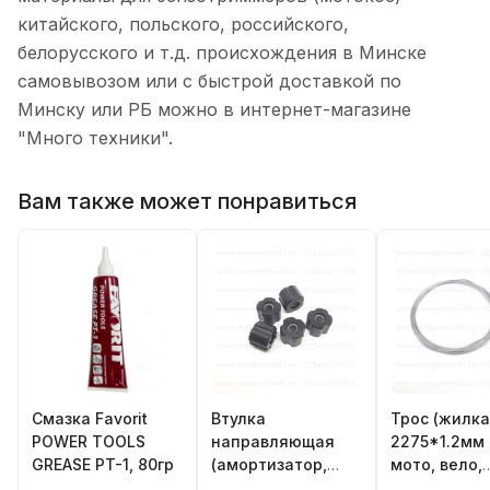
китайского, польского, российского,
белорусского и т.д. происхождения в Минске
самовывозом или с быстрой доставкой по
Минску или РБ можно в интернет-магазине
"Много техники".
Вам также может понравиться
Смазка Favorit
Втулка
Трос (жилка
POWER TOOLS
направляющая
2275*1.2мм
GREASE PT-1, 80гр
(амортизатор,
мото, вело,
виброизолятор)
бензотехни