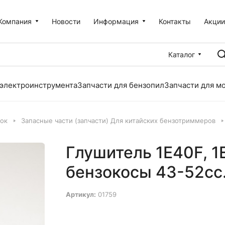
Компания
Новости
Информация
Контакты
Акци
Каталог
 электроинструмента
Запчасти для бензопил
Запчасти для м
лок
Запасные части (запчасти) Для китайских бензотриммеров
Глушитель 1E40F, 
бензокосы 43-52сс
Артикул:
01759