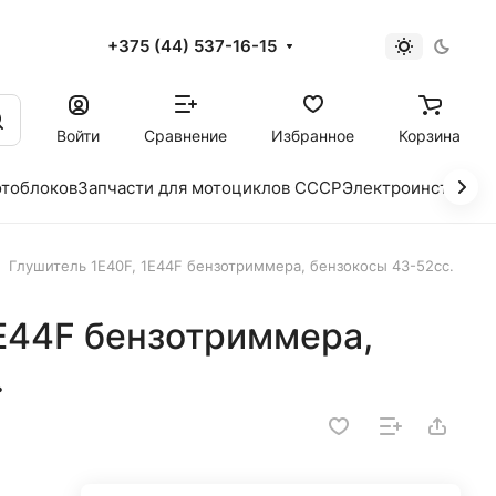
+375 (44) 537-16-15
и
Войти
Сравнение
Избранное
Корзина
отоблоков
Запчасти для мотоциклов СССР
Электроинструме
Глушитель 1E40F, 1E44F бензотриммера, бензокосы 43-52сс.
1E44F бензотриммера,
.