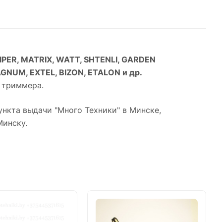
KIPER, MATRIX, WATT, SHTENLI, GARDEN
GNUM, EXTEL, BIZON, ETALON и др.
я триммера.
нкта выдачи "Много Техники" в Минске,
Минску.