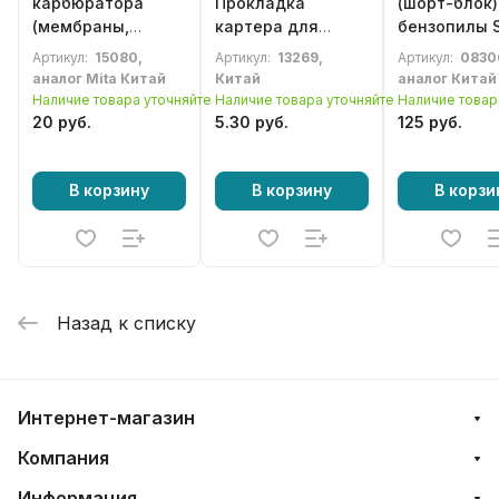
карбюратора
Прокладка
(шорт-блок)
(мембраны,
картера для
бензопилы 
прокладки) для
бензопилы STIHL
MS180, 018
Артикул:
15080,
Артикул:
13269,
Артикул:
0830
бензореза STIHL
MS340, MS360,
аналог Mita Китай
Китай
аналог Китай
TS400, TS700,
034, 036
Наличие товара уточняйте
Наличие товара уточняйте
Наличие товар
TS800, бензопилы
20 руб.
5.30 руб.
125 руб.
MS640, MS650,
MS660
(11240071060)
В корзину
В корзину
В корзи
Назад к списку
Интернет-магазин
Компания
Информация