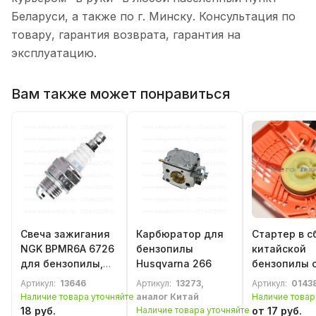
Беларуси, а также по г. Минску. Консультация по
товару, гарантия возврата, гарантия на
эксплуатацию.
Вам также может понравиться
Свеча зажигания
Карбюратор для
Стартер в с
NGK BPMR6A 6726
бензопилы
китайской
для бензопилы,
Husqvarna 266
бензопилы 
бензотриммера,
4500 / 5200
Артикул:
13646
Артикул:
13273,
Артикул:
0143
мотокосы
Наличие товара уточняйте
аналог Китай
Наличие товар
18 руб.
Наличие товара уточняйте
от 17 руб.