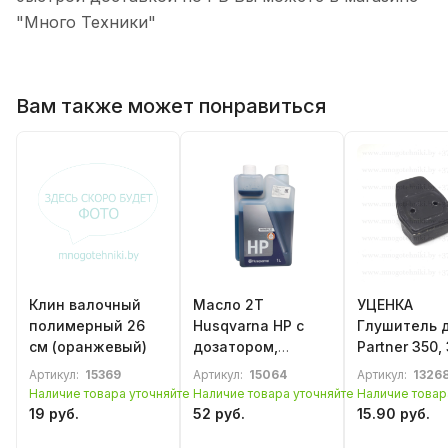
"Много Техники"
Вам также может понравиться
Клин валочный
Масло 2T
УЦЕНКА
полимерный 26
Husqvarna HP с
Глушитель 
см (оранжевый)
дозатором,
Partner 350, 
оригинал 1л
McCulloch 
Артикул:
15369
Артикул:
15064
Артикул:
1326
CAT 335, 43
Наличие товара уточняйте
Наличие товара уточняйте
Наличие товар
19 руб.
52 руб.
15.90 руб.