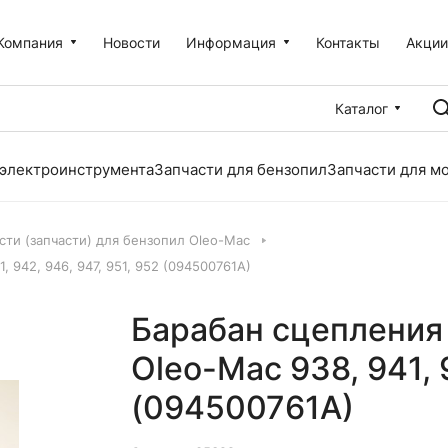
Компания
Новости
Информация
Контакты
Акци
Каталог
 электроинструмента
Запчасти для бензопил
Запчасти для м
сти (запчасти) для бензопил Oleo-Mac
 942, 946, 947, 951, 952 (094500761A)
Барабан сцепления
Oleo-Mac 938, 941, 
(094500761A)