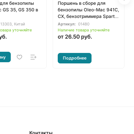
 для бензопилы
Поршень в сборе для
 GS 35, GS 350 в
бензопилы Oleo-Mac 941C,
CX, бензотриммера Sparta
42, 44, 440T, 441T, 741
13303, Китай
Артикул:
01480
(50120034A)
овара уточняйте
Наличие товара уточняйте
уб.
от 26.50 руб.
ину
Подробнее
Контакты