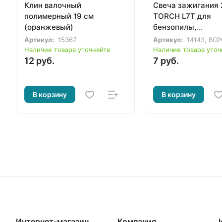
Клин валочный
Свеча зажигания 
полимерный 19 см
TORCH L7T для
(оранжевый)
бензопилы,
бензотриммера,
Артикул:
15367
Артикул:
14143, BC
газонокосилки
Наличие товара уточняйте
Наличие товара уточ
12 руб.
7 руб.
В корзину
В корзину
Интернет-магазин
Компания