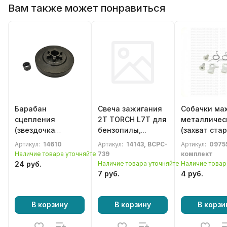
Вам также может понравиться
Барабан
Свеча зажигания
Собачки ма
сцепления
2Т TORCH L7T для
металличес
(звездочка
бензопилы,
(захват ста
ведущая) 3/8-6
бензотриммера,
для китайс
Артикул:
14610
Артикул:
14143, BCPC-
Артикул:
0975
для бензопилы
газонокосилки
бензопилы 
Наличие товара уточняйте
739
комплект
Champion 240
4500 / 5200
24 руб.
Наличие товара уточняйте
Наличие товар
литой в сборе
7 руб.
4 руб.
(4665270189273)
В корзину
В корзину
В корзи