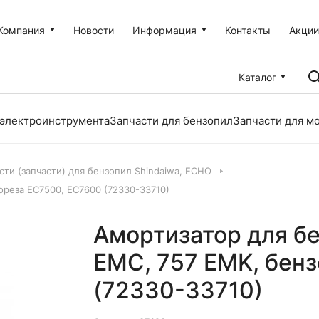
Компания
Новости
Информация
Контакты
Акци
Каталог
 электроинструмента
Запчасти для бензопил
Запчасти для м
сти (запчасти) для бензопил Shindaiwa, ECHO
ореза EC7500, EC7600 (72330-33710)
Амортизатор для бе
EMC, 757 EMK, бен
(72330-33710)