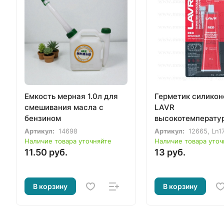
Емкость мерная 1.0л для
Герметик силико
смешивания масла с
LAVR
бензином
высокотемперату
красный, 87г.
Артикул:
14698
Артикул:
12665, Ln1
Наличие товара уточняйте
Наличие товара уточ
11.50 руб.
13 руб.
В корзину
В корзину