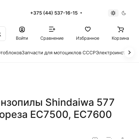
+375 (44) 537-16-15
и
Войти
Сравнение
Избранное
Корзина
отоблоков
Запчасти для мотоциклов СССР
Электроинструме
нзопилы Shindaiwa 577
зореза EC7500, EC7600