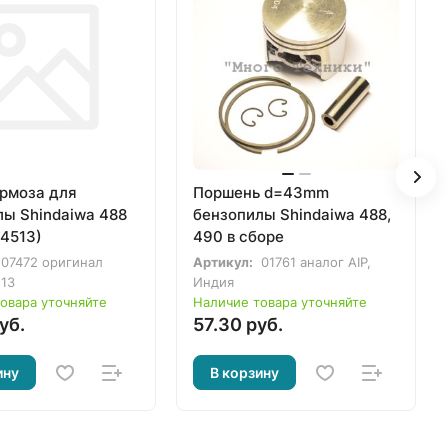
ормоза для
Поршень d=43mm
лы Shindaiwa 488
бензопилы Shindaiwa 488,
54513)
490 в сборе
07472 оригинал
Артикул:
01761 аналог AIP,
513
Индия
овара уточняйте
Наличие товара уточняйте
уб.
57.30 руб.
ину
В корзину