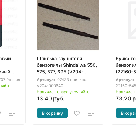
новый
Шпилька глушителя
Ручка т
бензопилы Shindaiwa 550,
бензопи
рный
575, 577, 695 (V204-
(22160-
000640)
737 Россия
Артикул:
07433 оригинал
Артикул:
няйте
V204-000640
22160-54
Наличие товара уточняйте
Наличие т
13.40 руб.
73.20 р
В корзину
В корз