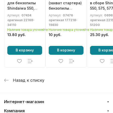
для бензопилы
(захват стартера)
в сборе Shi
Shindaiwa 550,
бензопилы
550, 575, 577
575, 577, 680, 695,
Shindaiwa 598,
695 (22155-5
Артикул:
07434
Артикул:
07476
Артикул:
0696
757 (22169-34110)
ECHO CS510-CS620
оригинал 22169-
оригинал 177218-
оригинал 221
(177218-19830)
34110
19830
51200
Наличие товара уточняйте
Наличие товара уточняйте
Наличие товар
13.80 руб.
10 руб.
25.30 руб.
В корзину
В корзину
В корзи
Назад к списку
Интернет-магазин
Компания