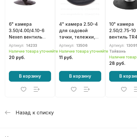
6" камера
4" камера 2.50-4
10" камера
3.50/4.00/4.10-6
для садовой
2.50/2.75-1
Nexen вентиль
тачки, тележки,
вентиль TR
TR87
коляски, детского
мототехник
Артикул:
14233
Артикул:
13506
Артикул:
13091
велосипеда
Наличие товара уточняйте
Наличие товара уточняйте
Тайвань
20 руб.
11 руб.
Наличие товар
28 руб.
В корзину
В корзину
В корзи
Назад к списку