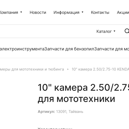
Компания
Новости
Информация
Контакты
Акци
Каталог
 электроинструмента
Запчасти для бензопил
Запчасти для м
меры для мототехники и тюбинга
10" камера 2.50/2.75-10 KEND
10" камера 2.50/2.
для мототехники
Артикул:
13091, Тайвань