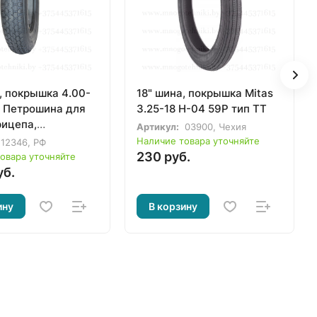
, покрышка 4.00-
18" шина, покрышка Mitas
8 Петрошина для
3.25-18 H-04 59P тип TT
рицепа,
Артикул:
03900, Чехия
техники
Наличие товара уточняйте
12346, РФ
230 руб.
овара уточняйте
уб.
ину
В корзину