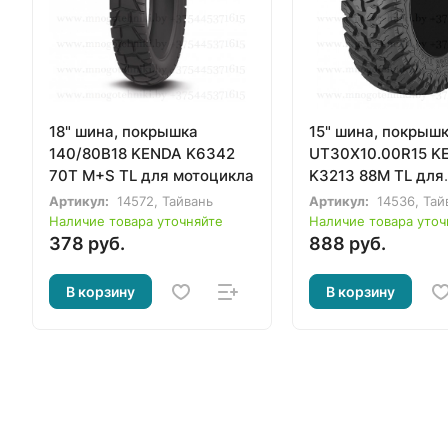
18" шина, покрышка
15" шина, покрыш
140/80B18 KENDA K6342
UT30X10.00R15 K
70T M+S TL для мотоцикла
K3213 88M TL для
квадроцикла, ATV
Артикул:
14572, Тайвань
Артикул:
14536, Тай
Наличие товара уточняйте
Наличие товара уточ
378 руб.
888 руб.
В корзину
В корзину