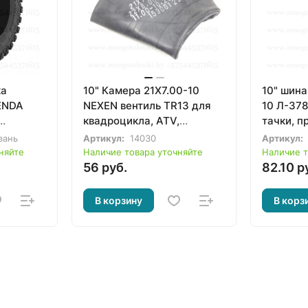
ка
10" Камера 21X7.00-10
10" шина
ENDA
NEXEN вентиль TR13 для
10 Л-37
квадроцикла, ATV,
тачки, п
, UTV
вездехода
сельхоз
вань
Артикул:
14030
Артикул:
няйте
Наличие товара уточняйте
Наличие т
56 руб.
82.10 р
В корзину
В корз