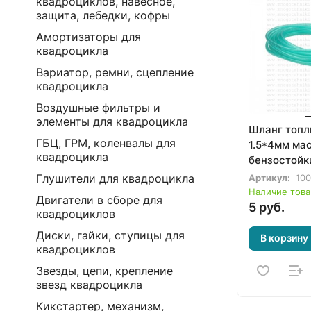
квадроциклов, навесное,
защита, лебедки, кофры
Амортизаторы для
квадроцикла
Вариатор, ремни, сцепление
квадроцикла
Воздушные фильтры и
элементы для квадроцикла
Шланг топл
ГБЦ, ГРМ, коленвалы для
1.5*4мм ма
квадроцикла
бензостойки
(Италия)
Глушители для квадроцикла
Артикул:
10
Наличие това
Двигатели в сборе для
5 руб.
квадроциклов
Диски, гайки, ступицы для
В корзину
квадроциклов
Звезды, цепи, крепление
звезд квадроцикла
Кикстартер, механизм,