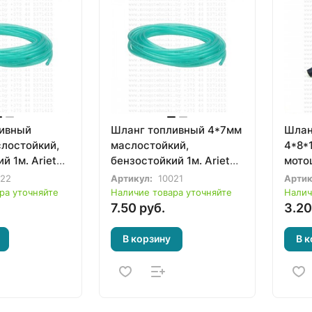
ивный
Шланг топливный 4*7мм
Шлан
слостойкий,
маслостойкий,
4*8*
й 1м. Ariete
бензостойкий 1м. Ariete
мото
(Италия)
мопе
022
Артикул:
10021
Артик
ра уточняйте
Наличие товара уточняйте
Налич
7.50 руб.
3.20
В корзину
В к