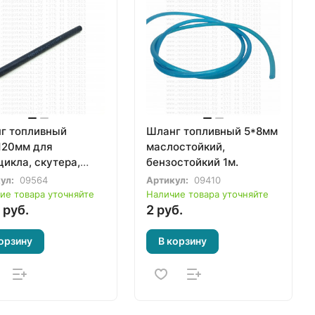
г топливный
Шланг топливный 5*8мм
120мм для
маслостойкий,
цикла, скутера,
бензостойкий 1м.
да, квадроцикла
ул:
09564
Артикул:
09410
ие товара уточняйте
Наличие товара уточняйте
 руб.
2 руб.
орзину
В корзину