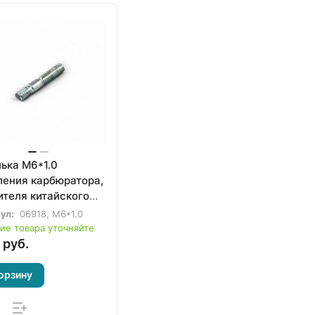
ька М6*1.0
ления карбюратора,
ителя китайского
а, мотоцикла и др.
ул:
06918, М6*1.0
ие товара уточняйте
 руб.
орзину