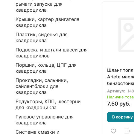
рычаги запуска для
квадроцикла
Крышки, картер двигателя
квадроцикла
Пластик, сиденья для
квадроцикла
Подвеска и детали шасси для
квадроциклов
Поршни, кольца, ЦПГ для
Шланг топл
квадроцикла
Ariete масл
Прокладки, сальники,
бензостойк
сайлентблоки для
Артикул:
148
квадроцикла
Наличие това
Редукторы, КПП, шестерни
7.50 руб.
для квадроцикла
Рулевое управление для
В корзину
квадроцикла
Система смазки и