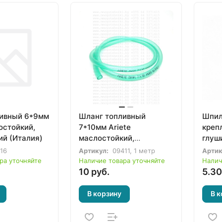
ивный 6*9мм
Шланг топливный
Шпил
остойкий,
7*10мм Ariete
креп
ий (Италия)
маслостойкий,
глуш
бензостойкий (Италия)
мопед
16
Артикул:
09411, 1 метр
Артик
ра уточняйте
Наличие товара уточняйте
Налич
10 руб.
5.30
В корзину
В к