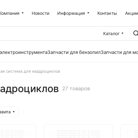
Компания
Новости
Информация
Контакты
Акци
Каталог
 электроинструмента
Запчасти для бензопил
Запчасти для м
ая система для квадроциклов
вадроциклов
27 товаров
авита