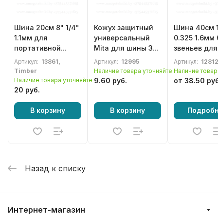
Шина 20см 8" 1/4"
Кожух защитный
Шина 40см 
1.1мм для
универсальный
0.325 1.6мм 
портативной
Mita для шины 30-
звеньев для
электрической
45см (12"-16")
бензопилы 
Артикул:
13861,
Артикул:
12995
Артикул:
1281
пилы
бензопилы
Timber
Наличие товара уточняйте
Наличие товар
Наличие товара уточняйте
9.60 руб.
от 38.50 руб
20 руб.
В корзину
В корзину
Подроб
Назад к списку
Интернет-магазин