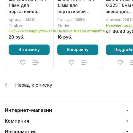
1.1мм для
1.1мм для
0.325 1.6мм 
портативной
портативной
звена для
электрической
электрической
бензопилы 
Артикул:
13861,
Артикул:
13859,
Артикул:
12811
пилы
пилы
Timber
Timber
Наличие товар
Наличие товара уточняйте
Наличие товара уточняйте
от 36.80 ру
20 руб.
16 руб.
В корзину
В корзину
Подроб
Назад к списку
Интернет-магазин
Компания
Информация