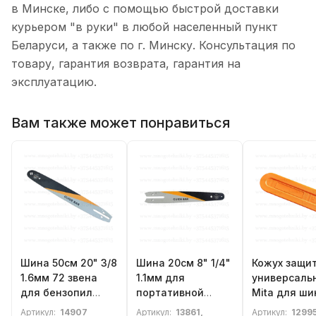
в Минске, либо с помощью быстрой доставки
курьером "в руки" в любой населенный пункт
Беларуси, а также по г. Минску. Консультация по
товару, гарантия возврата, гарантия на
эксплуатацию.
Вам также может понравиться
Шина 50см 20" 3/8
Шина 20см 8" 1/4"
Кожух защи
1.6мм 72 звена
1.1мм для
универсаль
для бензопил
портативной
Mita для ши
STIHL MS361,
электрической
45см (12"-16
Артикул:
14907
Артикул:
13861,
Артикул:
1299