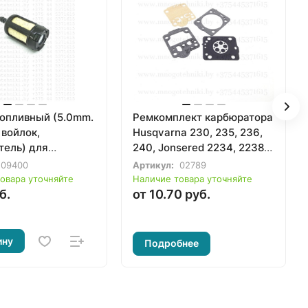
топливный (5.0mm.
Ремкомплект карбюратора
 войлок,
Husqvarna 230, 235, 236,
тель) для
240, Jonsered 2234, 2238,
иммера,
McCulloch CS340, CS380
09400
Артикул:
02789
лы, бензореза
(тип ZAMA)
овара уточняйте
Наличие товара уточняйте
б.
от 10.70 руб.
ину
Подробнее