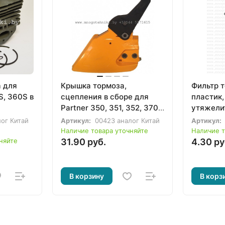
 для
Крышка тормоза,
Фильтр 
S, 360S в
сцепления в сборе для
пластик,
Partner 350, 351, 352, 370,
утяжели
371, 390, 420, P371, P436,
бензотр
лог Китай
Артикул:
00423 аналог Китай
Артикул:
P438, P439, P442, P4-18,
бензопи
Наличие товара уточняйте
Наличие т
P4-20
няйте
31.90 руб.
4.30 ру
В корзину
В корз