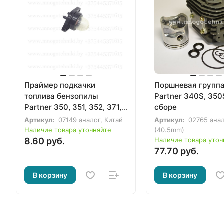
Праймер подкачки
Поршневая группа
топлива бензопилы
Partner 340S, 350
Partner 350, 351, 352, 371,
сборе
391, 401, Poulan
Артикул:
07149 аналог, Китай
Артикул:
02765 ана
Наличие товара уточняйте
(40.5mm)
8.60 руб.
Наличие товара уточ
77.70 руб.
В корзину
В корзину