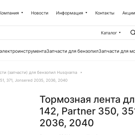
Компания
Новости
Информация
Контакты
Акци
Каталог
 электроинструмента
Запчасти для бензопил
Запчасти для м
сти (запчасти) для бензопил Husqvarna
351, 371, Jonsered 2035, 2036, 2040
Тормозная лента для
142, Partner 350, 35
2036, 2040