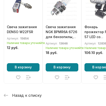
Свеча зажигания
Свеча зажигания
Фонарь
DENSO W22FSR
NGK BPMR6A 6726
прожектор 
для бензопилы,
57 LED со
Артикул:
15654
бензотриммера,
съемным
Наличие товара уточняйте
Артикул:
13646
Артикул:
1283
мотокосы
аккумулято
12 руб.
Наличие товара уточняйте
Наличие товар
18 руб.
106.10 руб.
В корзину
В корзину
В корзи
Назад к списку