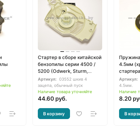
и
Стартер в сборе китайской
Пружина
илы
бензопилы серии 4500 /
4.5мм (х
0
5200 (Odwerk, Sturm,
стартера
Энергомаш)
бензопи
Артикул:
03552 шкив 4
Артикул:
5200 / 5
няйте
зацепа, обычный пуск
4.5мм.
Наличие товара уточняйте
Наличие т
44.60 руб.
8.20 ру
В корзину
В корз