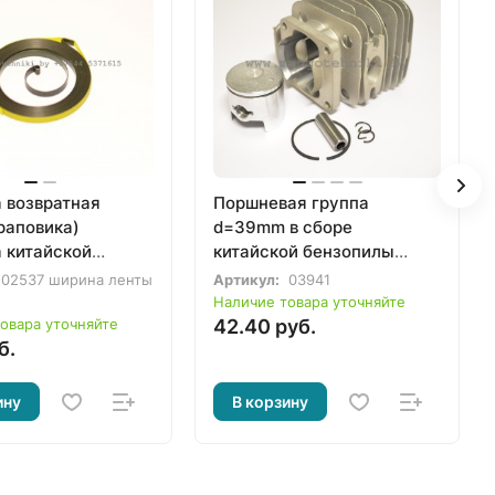
 возвратная
Поршневая группа
раповика)
d=39mm в сборе
 китайской
китайской бензопилы
лы серии 4500 /
серии 3800
02537 ширина ленты
Артикул:
03941
800
Наличие товара уточняйте
овара уточняйте
42.40 руб.
б.
ину
В корзину