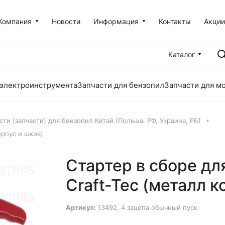
Компания
Новости
Информация
Контакты
Акци
Каталог
 электроинструмента
Запчасти для бензопил
Запчасти для м
сти (запчасти) для бензопил Китай (Польша, РФ, Украина, РБ)
орпус и шкив)
Стартер в сборе дл
Craft-Tec (металл к
Артикул:
13492, 4 зацепа обычный пуск