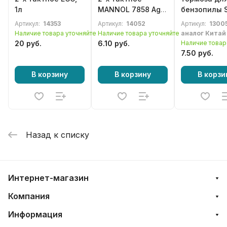
1л
MANNOL 7858 Agro
бензопилы 
Formula S для
MS 210, MS 
Артикул:
14353
Артикул:
14052
Артикул:
13005
STIHL синтетика,
MS 250
Наличие товара уточняйте
Наличие товара уточняйте
аналог Китай
250мл
20 руб.
6.10 руб.
Наличие товар
7.50 руб.
В корзину
В корзину
В корзи
Назад к списку
Интернет-магазин
Компания
Информация