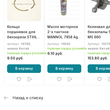
Кольцо
Масло моторное
Коленвал д
поршневое для
2-х тактное
бензопилы 
бензореза STIHL
MANNOL 7858 Agro
MS 660
TS510, бензопилы
Formula S для
Артикул:
14783,
Артикул:
14052
Артикул:
13275
051
STIHL синтетика,
аналог Китай
Наличие товара уточняйте
аналог Китай
250мл
Наличие товара уточняйте
6.10 руб.
Наличие товар
9.50 руб.
153.80 руб.
В корзину
В корзину
В корзи
Назад к списку